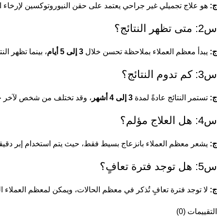
ج:
هو علاج تجميلي غير جراحي يعتمد على حقن النيوروتوكسين لإرخاء ا
س2: متى تظهر النتائج؟
ج:
يبدأ معظم العملاء بملاحظة تحسن خلال
3 إلى 5 أيام
، بينما تظهر الن
س3: كم تدوم النتائج؟
ج:
تستمر النتائج عادةً لمدة
3 إلى 4 أشهر
، وقد تختلف من شخص لآخر ح
س4: هل العلاج مؤلم؟
ج:
يشعر معظم العملاء بانزعاج بسيط فقط، حيث يتم استخدام إبر دقيقة
س5: هل توجد فترة تعافٍ؟
ج:
لا توجد فترة تعافٍ تُذكر في معظم الحالات، ويمكن لمعظم العملاء الع
التقييمات (0)