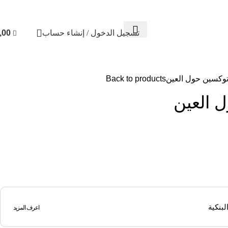
تواصل معنا
من نحن
FREE CONSULTATION
إسـتـشـارة مـجـانـيـ
تسجيل الدخول / إنشاء حساب
,00
توكسين حول العين
Back to products
 العين
اعرف المزيد