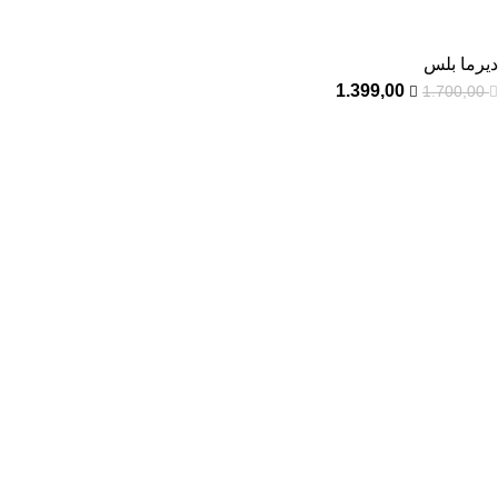
ديرما بلس
1.399,00
1.700,00