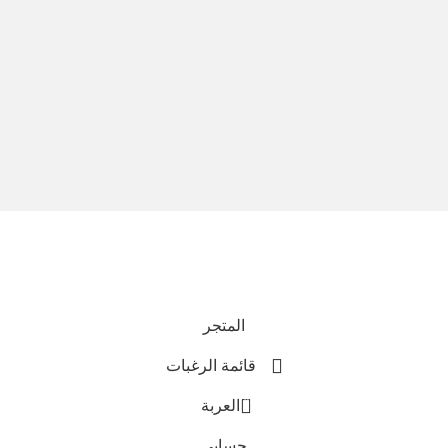
نحن نستخدم المدفوعات الآمنة
جميع الحقوق محفوظة © 2025
Everlast Wellness
المتجر
قائمة الرغبات
0
العربة
حسابي