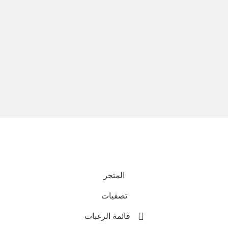
نحن نستخدم المدفوعات الآمنة
جميع الحقوق محفوظة © 2025
Everlast Wellness
المتجر
تصفيات
قائمة الرغبات