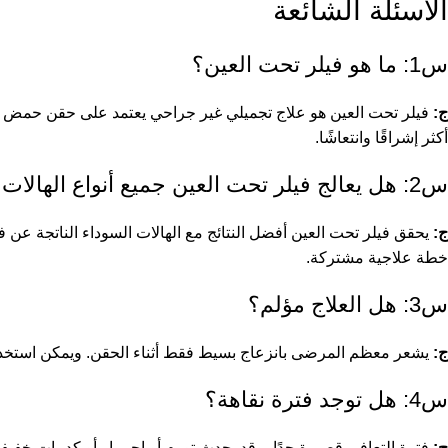
الأسئلة الشائعة
س1: ما هو فيلر تحت العين؟
ج:
فيلر تحت العين هو علاج تجميلي غير جراحي يعتمد على حقن حمض الهي
أكثر إشراقًا وانتعاشًا.
س2: هل يعالج فيلر تحت العين جميع أنواع الهالات السوداء؟
ج:
يحقق فيلر تحت العين أفضل النتائج مع الهالات السوداء الناتجة عن فق
خطة علاجية مشتركة.
س3: هل العلاج مؤلم؟
ج:
يشعر معظم المرضى بانزعاج بسيط فقط أثناء الحقن. ويمكن استخدام 
س4: هل توجد فترة نقاهة؟
ج:
فترة التعافي قصيرة جدًا، وقد يحدث تورم أو احمرار أو كدمات خفيفة و