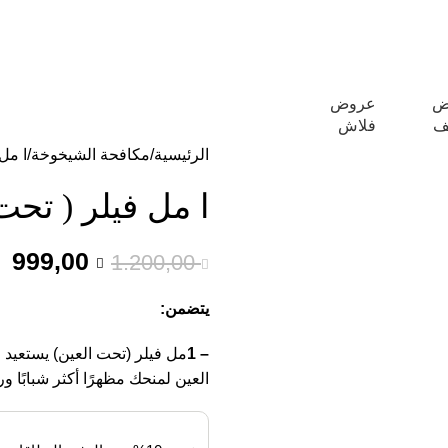
ديدة تأتي كل يوم، اشتري أكثر واحصل على المزيد...
ض
عروض
ف
فلاش
الرئيسية
مكافحة الشيخوخة
ا مل 
ا مل فيلر ( تحت 
999,00
1.200,00
يتضمن:
– 1
مل فيلر (تحت العين) يستعيد 
العين لمنحك مظهرًا أكثر شبابًا ور