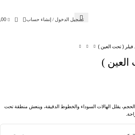
تواصل معنا
من نحن
FREE CONSULTATION
إسـتـشـارة مـجـانـيـ
0
تسجيل الدخول / إنشاء حساب
,00
فيلر ( تحت العين )
العين )
الحجم، يقلل الهالات السوداء والخطوط الدقيقة، وينعش منطقة تحت
احة.