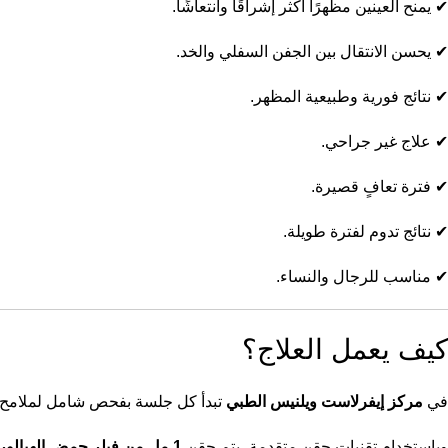
✔ يمنح العينين مظهرًا أكثر إشراقًا وانتعاشًا.
✔ يحسن الانتقال بين الجفن السفلي والخد.
✔ نتائج فورية وطبيعية المظهر.
✔ علاج غير جراحي.
✔ فترة تعافٍ قصيرة.
✔ نتائج تدوم لفترة طويلة.
✔ مناسب للرجال والنساء.
كيف يعمل العلاج؟
في
مركز إيفرلاست ويلنيس الطبي
تبدأ كل جلسة بفحص شامل لملامح الو
وباستخدام تقنيات حقن متقدمة، يتم حقن
1 مل من فيلر حمض الهيالورونيك عالي الجودة