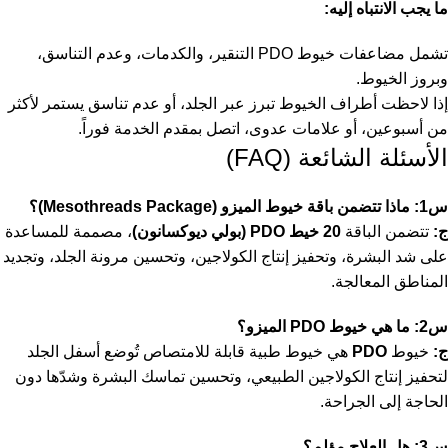
ما يجب الانتباه إليه
:
تشمل مضاعفات خيوط PDO التنقير، والكدمات، وعدم التناسق،
وبروز الخيوط.
إذا لاحظت أطراف الخيوط تبرز عبر الجلد، أو عدم تناسق يستمر لأكثر
من أسبوعين، أو علامات عدوى، اتصل بمقدم الخدمة فوراً.
الأسئلة الشائعة (FAQ)
س1: ماذا تتضمن باقة خيوط الميزو (Mesothreads Package)؟
ج:
تتضمن الباقة
20 خيط PDO (بولي ديوكسانون)
، مصممة للمساعدة
على شد البشرة، وتحفيز إنتاج الكولاجين، وتحسين مرونة الجلد، وتجديد
المناطق المعالجة.
س2: ما هي خيوط PDO الميزو؟
ج:
خيوط
PDO
هي خيوط طبية قابلة للامتصاص تُوضع أسفل الجلد
لتحفيز إنتاج الكولاجين الطبيعي، وتحسين تماسك البشرة وشدّها دون
الحاجة إلى الجراحة.
س3: هل العلاج مؤلم؟