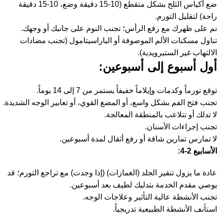
ضع أكياس الثلج بشكل متقطع (10-15 دقيقة وضع، 10-15 دقيقة
راحة) لتقليل التورم.
نم على ظهرك مع رفع الرأس؛ تجنب النوم على جانبك أو وجهك.
تناول مسكنات الألم الموصوفة أو الباراسيتامول (تجنب مضادات
الالتهاب غير الستيرويدية).
أول أسبوع إلى أسبوعين
:
توقع تورماً وكدمات وإيلاماً خفيفاً يستمر من 7 إلى 14 يوماً.
تجنب فتح الفم بشكل واسع، أو المضغ القوي، أو تعابير الوجه الشديدة.
لا تدلك أو تتلاعب بالمنطقة المعالجة.
تجنب إجراءات الأسنان.
لا تمارس تمارين شاقة أو رفع أثقال لمدة أسبوعين.
الأسابيع
2-4:
عادة ما يزول تنقير الجلد (الغمازات) (إذا وجدت) مع تراجع التورم؛ قد
يوصي مقدم الخدمة بتدليك لطيف بعد أسبوعين.
تجنب الأنشطة عالية التأثير وعلاجات الوجه.
استأنف الأنشطة الطبيعية تدريجياً.