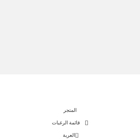
نحن نستخدم المدفوعات الآمنة
جميع الحقوق محفوظة © 2025
Everlast Wellness
المتجر
قائمة الرغبات
0
العربة