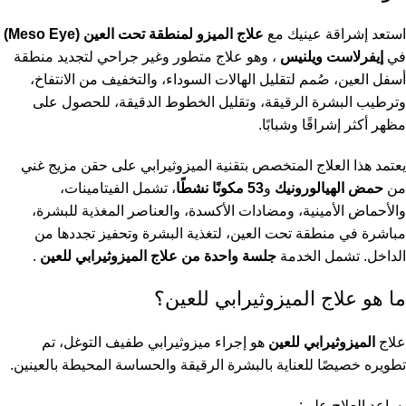
استعد إشراقة عينيك مع
علاج الميزو لمنطقة تحت العين (Meso Eye)
في
إيفرلاست ويلنيس
، وهو علاج متطور وغير جراحي لتجديد منطقة
أسفل العين، صُمم لتقليل الهالات السوداء، والتخفيف من الانتفاخ،
وترطيب البشرة الرقيقة، وتقليل الخطوط الدقيقة، للحصول على
مظهر أكثر إشراقًا وشبابًا.
يعتمد هذا العلاج المتخصص بتقنية الميزوثيرابي على حقن مزيج غني
من
حمض الهيالورونيك
و
53 مكونًا نشطًا
، تشمل الفيتامينات،
والأحماض الأمينية، ومضادات الأكسدة، والعناصر المغذية للبشرة،
مباشرة في منطقة تحت العين، لتغذية البشرة وتحفيز تجددها من
الداخل. تشمل الخدمة
جلسة واحدة من علاج الميزوثيرابي للعين
.
ما هو علاج الميزوثيرابي للعين؟
علاج
الميزوثيرابي للعين
هو إجراء ميزوثيرابي طفيف التوغل، تم
تطويره خصيصًا للعناية بالبشرة الرقيقة والحساسة المحيطة بالعينين.
يساعد العلاج على: