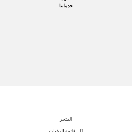
خدماتنا
نحن نستخدم المدفوعات الآمنة
جميع الحقوق محفوظة © 2025
Everlast Wellness
المتجر
قائمة الرغبات