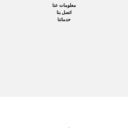
معلومات عنا
اتصل بنا
خدماتنا
نحن نستخدم المدفوعات الآمنة
جميع الحقوق محفوظة © 2025
Everlast Wellness