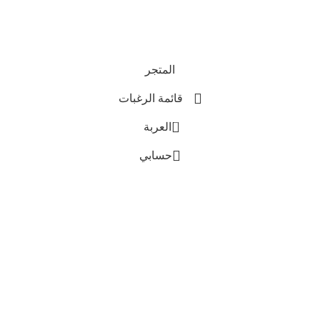
نحن نستخدم المدفوعات الآمنة
جميع الحقوق محفوظة © 2025
Everlast Wellness
المتجر
قائمة الرغبات
0
العربة
حسابي