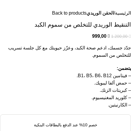
الرئيسية
الحقن الوريدي
Back to products
التنقيط الوريدي للتخلص من سموم الكبد
999,00
1.200,00
جدّد جسمك، ادعم صحة الكبد، وعزّز حيويتك مع كل جلسة تسريب
للتخلص من السموم.
يتضمن:
– فيتامين B1، B5، B6، B12.
– حمض ألفا ليبويك.
– كبريتات الزنك.
– كلوريد المغنيسيوم.
– الكارنيتين.
خصم 10% عند الدفع بالبطاقات البنكية