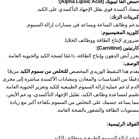
حمض ألفا ليبويك (Alpha Lipoic Acid):
مضاد أكسدة قوي يقلل الإجهاد التأكسدي على الكبد.
كبريتات الزنك:
يدعم وظائف المناعة ويساعد في مسارات إزالة السموم.
كلوريد المغنيسيوم:
ضروري لإنتاج الطاقة ووظائف الخلايا.
كارنيتين (Carnitine):
يعزز أيض الدهون وإنتاج الطاقة، داعمًا لصحة الكبد والحيوية العامة.
الوصف:
يقدم هذا التنقيط الوريدي المخصص
للتخلص من سموم الكبد
مزيجًا
دقيقًا من الفيتامينات والمعادن ومضادات الأكسدة مباشرة إلى مجرى
الدم لدعم عملية إزالة السموم الطبيعية للكبد وتعزيز الحيوية العامة.
صُمم لمساعدة وظائف الكبد، تقليل الإجهاد التأكسدي، ودعم الأيض،
مما يساعد جسمك على التخلص من السموم بكفاءة أكبر مع زيادة
مستويات الطاقة والشعور بالصحة العامة.
الفوائد الرئيسية:
يدعم إزالة السموم الطبيعية ووظائف الكبد.