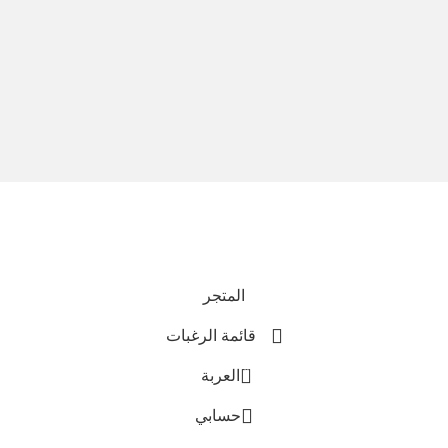
نحن نستخدم المدفوعات الآمنة
جميع الحقوق محفوظة © 2025
Everlast Wellness
المتجر
قائمة الرغبات
0
العربة
حسابي