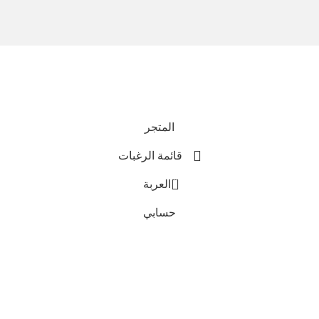
نحن نستخدم المدفوعات الآمنة
جميع الحقوق محفوظة © 2025
Everlast Wellness
المتجر
قائمة الرغبات
0
العربة
حسابي