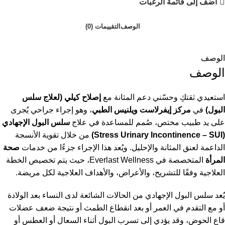
أضف إلى قائمة الرغبات
الوصف
التقييمات (0)
الوصف
الوصف
استعيدي ثقتكِ وحسّني دعم المثانة مع
إصلاح كيلي (لعلاج سلس
البول)
في
مركز إيفرلاست ويلنيس الطبي
، وهو إجراء جراحي يُجرى
على يد طبيب مختص، صُمم للمساعدة في علاج
سلس البول الإجهادي
(Stress Urinary Incontinence – SUI)
من خلال تقوية الأنسجة
الداعمة لعنق المثانة والإحليل. ويُعد هذا الإجراء جزءًا من خدمات
صحة
المرأة
المتخصصة في Everlast Wellness، حيث يتم تخصيص الخطة
العلاجية وفقًا للتشريح، والأعراض، والأهداف العلاجية لكل مريضة.
يُعد سلس البول الإجهادي من الحالات الشائعة لدى النساء بعد الولادة
أو مع التقدم في العمر أو بعد انقطاع الطمث أو نتيجة ضعف عضلات
قاع الحوض، وقد يؤدي إلى تسرب البول أثناء السعال أو العطس أو