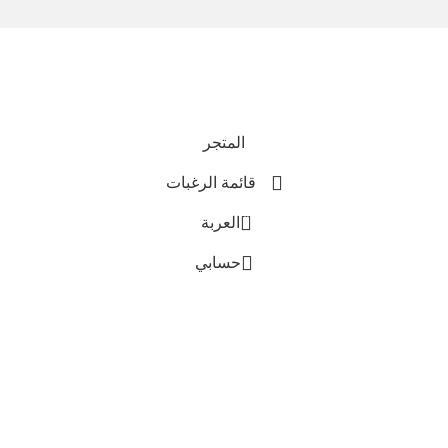
نحن نستخدم المدفوعات الآمنة
جميع الحقوق محفوظة © 2025
Everlast Wellness
المتجر
قائمة الرغبات
0
العربة
حسابي