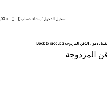
تواصل معنا
من نحن
FREE CONSULTATION
إسـتـشـارة مـجـانـيـ
0
تسجيل الدخول / إنشاء حساب
,00
قليل دهون الذقن المزدوجة
Back to products
قن المزدوجة