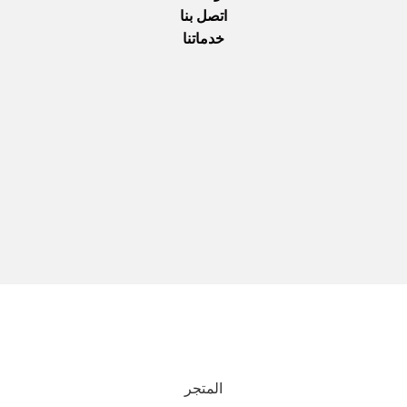
اتصل بنا
خدماتنا
نحن نستخدم المدفوعات الآمنة
جميع الحقوق محفوظة © 2025
Everlast Wellness
المتجر