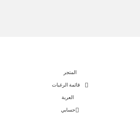
نحن نستخدم المدفوعات الآمنة
جميع الحقوق محفوظة © 2025
Everlast Wellness
المتجر
قائمة الرغبات
العربة
حسابي