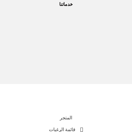
خدماتنا
نحن نستخدم المدفوعات الآمنة
جميع الحقوق محفوظة © 2025
Everlast Wellness
المتجر
قائمة الرغبات