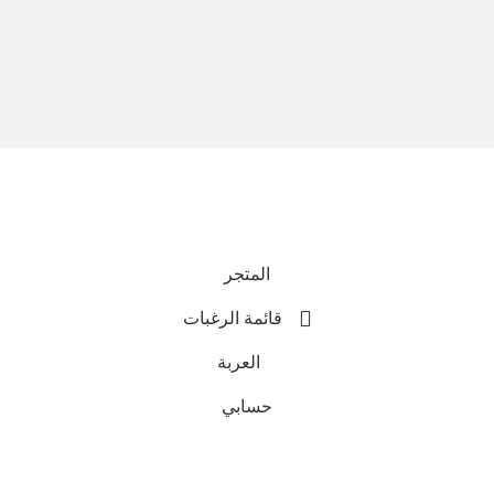
نحن نستخدم المدفوعات الآمنة
جميع الحقوق محفوظة © 2025
Everlast Wellness
المتجر
قائمة الرغبات
العربة
حسابي