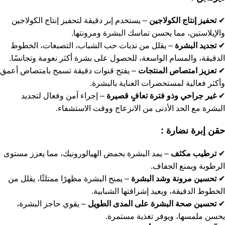
✔
تحفيز إنتاج الكولاجين
– يستخدم إبر دقيقة لتحفيز إنتاج الكولاجين
والإيلاستين، مما يحسن تماسك البشرة ومرونتها.
✔
تجديد البشرة
– يقلل من ندبات حب الشباب، التصبغات، الخطوط
الدقيقة، والمسام الواسعة، للحصول على بشرة أكثر نعومة وتجانسًا.
✔
تعزيز امتصاص المنتجات
– يفتح قنوات دقيقة تسمح بامتصاص أعمق
وأكثر فعالية لمستحضرات العناية بالبشرة.
✔
غير جراحي وذو فترة تعافٍ قصيرة
– إجراء آمن وفعال لتجديد
البشرة مع الحد الأدنى من الانزعاج ووقت الاستشفاء.
حقن إبرة نضارة :
✔
ترطيب مكثف
– يمد البشرة بحمض الهيالورونيك، مما يعزز مستوى
الرطوبة ويمنع الجفاف.
✔
تحسين مرونة وشد البشرة
– يمنح البشرة مظهرًا ممتلئًا، يقلل من
الخطوط الدقيقة، ويعيد إشراقتها الشبابية.
✔
تحسين صحة البشرة على المدى الطويل
– يقوي حاجز البشرة،
يحسن ملمسها، ويوفر تغذية مستمرة.