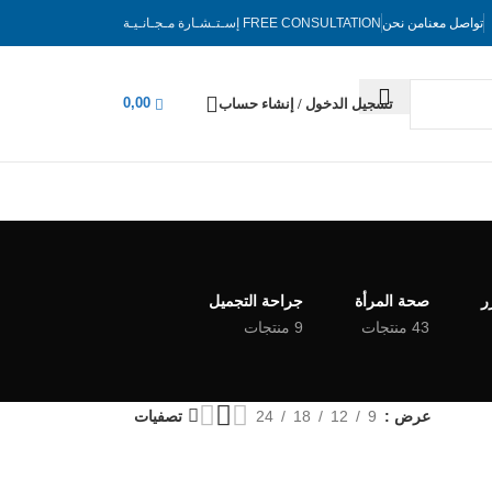
تواصل معنا
من نحن
FREE CONSULTATION
إسـتـشـارة مـجـانـيـة
0,00
تسجيل الدخول / إنشاء حساب
ر
صحة المرأة
جراحة التجميل
43 منتجات
9 منتجات
عرض
9
12
18
24
تصفيات