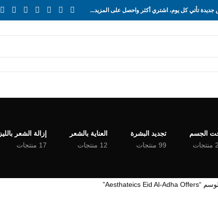
ديدة تأتي كل يوم، اشتري أكثر واحصل على المزيد...
ت الجسم
تجديد البشرة
العناية بالشعر
إزالة الشعر بالليز
جات
99 منتجات
12 منتجات
17 منتجات
Aesthateics Ei”