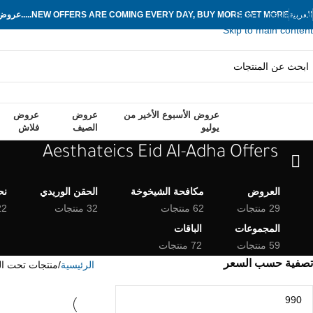
Skip to navigation
العربية
NEW OFFERS ARE COMING EVERY DAY, BUY MORE GET MORE.....
عروض ج
Skip to main content
عروض الأسبوع الأخير من
عروض
عروض
تكشاف التصنيفات
يوليو
الصيف
فلاش
Aesthateics Eid Al-Adha Offers
العروض
مكافحة الشيخوخة
الحقن الوريدي
نح
29 منتجات
62 منتجات
32 منتجات
22 منت
المجموعات
الباقات
59 منتجات
72 منتجات
تصفية حسب السعر
الرئيسية
منتجات تحت الوسم “d Al-Adha Offers