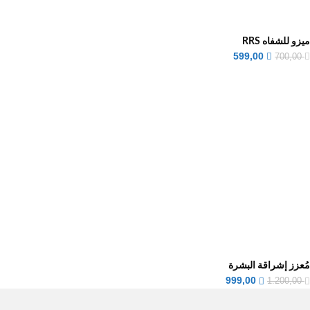
ميزو للشفاه RRS
599,00
700,00
مُعزز إشراقة البشرة
999,00
1.200,00