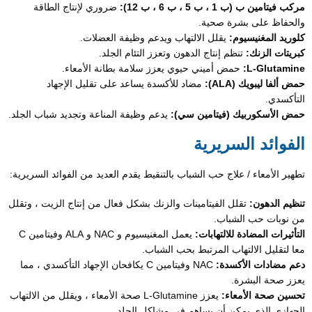
مركب فيتامين ب (ب 1 ، ب 5 ، ب 6 ، ب 12):
ضروري لإنتاج الطاقة
والحفاظ على بشرة صحية.
كلوريد المغنيسيوم:
يقلل الالتهاب ويدعم وظيفة العضلات.
كبريتات الزنك:
تنظم إنتاج الدهون وتعزز التئام الجلد.
L-Glutamine:
حمض أميني حيوي يعزز سلامة بطانة الأمعاء.
حمض ألفا ليبويك (ALA):
مضاد للأكسدة يساعد على تقليل الإجهاد
التأكسدي.
حمض الأسكوربيك (فيتامين سي):
يدعم وظيفة المناعة وتجديد شباب الجلد.
الفوائد السريرية
تطهير الأمعاء / علاج حب الشباب بالتنقيط يقدم العديد من الفوائد السريرية:
تنظيم الدهون:
تقلل الفيتامينات والزنك بشكل فعال من إنتاج الزيت ، وتقلل
من نوبات حب الشباب.
التأثيرات المضادة للالتهابات:
يعمل المغنيسيوم و NAC و ALA وفيتامين C
معا لتقليل الالتهاب المرتبط بحب الشباب.
دعم مضادات الأكسدة:
NAC وفيتامين C يكافحان الإجهاد التأكسدي ، مما
يعزز صحة البشرة.
تحسين صحة الأمعاء:
يعزز L-Glutamine صحة الأمعاء ، ويقلل من الالتهاب
الجهازي الذي يمكن أن يساهم في مشاكل الجلد.