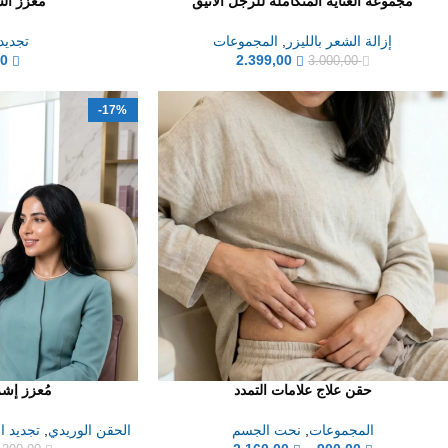
مجموعة العناية المتكاملة للرجل الأنيق
معزز الشفا
إزالة الشعر بالليزر
,
المجموعات
تجديد
00
2.399,00
3.000,00
-17%
حقن علاج علامات التمدد
مُعزز إشر
المجموعات
,
نحت الجسم
الحقن الوريدي
,
تجديد ا