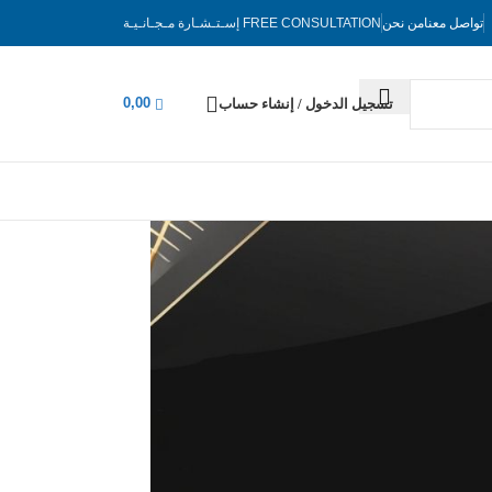
تواصل معنا
من نحن
FREE CONSULTATION
إسـتـشـارة مـجـانـيـة
0,00
تسجيل الدخول / إنشاء حساب