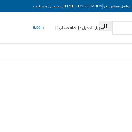
تواصل معنا
من نحن
FREE CONSULTATION
إسـتـشـارة مـجـانـيـة
0,00
تسجيل الدخول / إنشاء حساب