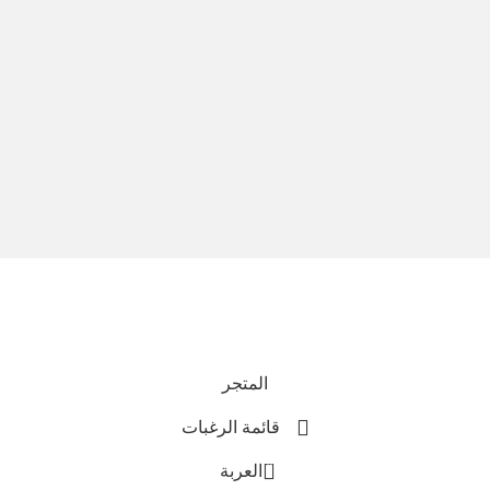
نحن نستخدم المدفوعات الآمنة
جميع الحقوق محفوظة © 2025
Everlast Wellness
المتجر
قائمة الرغبات
0
العربة