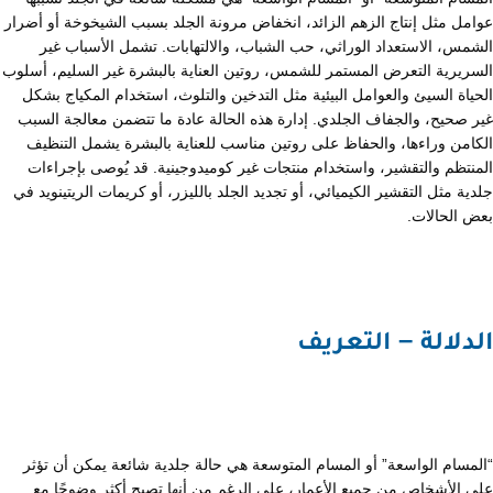
عوامل مثل إنتاج الزهم الزائد، انخفاض مرونة الجلد بسبب الشيخوخة أو أضرار
الشمس، الاستعداد الوراثي، حب الشباب، والالتهابات. تشمل الأسباب غير
السريرية التعرض المستمر للشمس، روتين العناية بالبشرة غير السليم، أسلوب
الحياة السيئ والعوامل البيئية مثل التدخين والتلوث، استخدام المكياج بشكل
غير صحيح، والجفاف الجلدي. إدارة هذه الحالة عادة ما تتضمن معالجة السبب
الكامن وراءها، والحفاظ على روتين مناسب للعناية بالبشرة يشمل التنظيف
المنتظم والتقشير، واستخدام منتجات غير كوميدوجينية. قد يُوصى بإجراءات
جلدية مثل التقشير الكيميائي، أو تجديد الجلد بالليزر، أو كريمات الريتينويد في
بعض الحالات.
الدلالة – التعريف
“المسام الواسعة” أو المسام المتوسعة هي حالة جلدية شائعة يمكن أن تؤثر
على الأشخاص من جميع الأعمار، على الرغم من أنها تصبح أكثر وضوحًا مع