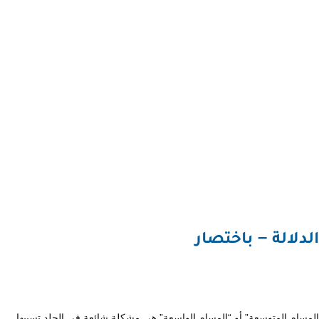
الدلالة – باختصار
المسام المتوسعة” أو “المسام الواسعة” هي مشكلة شائعة في الجلد تسببها