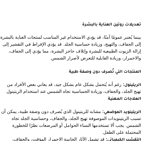
تعديلات روتين العناية بالبشرة
بينما يُعتبر عمومًا آمنًا، قد يؤدي الاستخدام غير المناسب لمنتجات العناية بالبشرة
إلى الجفاف، والتهيج، وزيادة حساسية الجلد. قد يؤدي الإفراط في التقشير إلى
إزالة الزيوت الطبيعية للبشرة وإتلاف حاجز البشرة، مما يؤدي إلى الجفاف،
والاحمرار، وزيادة القابلية للتعرض لأضرار الشمس.
المنتجات التي تُصرف دون وصفة طبية
الريتينول:
رغم أنه يُتحمل بشكل عام بشكل جيد، قد يعاني بعض الأفراد من
تهيج الجلد، والجفاف، وزيادة الحساسية تجاه الشمس عند استخدام الريتينول.
العلاجات المهنية
الريتينويد الموضعي:
مشابه للريتينول الذي يُصرف دون وصفة طبية، يمكن أن
تسبب الريتينويدات الموصوفة تهيج الجلد، والجفاف، وحساسية الجلد تجاه
الشمس. يجب ألا تستخدمها النساء الحوامل أو المرضعات نظرًا للخطورة
المحتملة على الطفل.
التقشير الكيميائي:
قد تشمل الآثار الجانبية الاحمرار المؤقت، والجفاف،