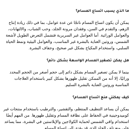
ما الذي يسبب اتساع المسام؟
يمكن أن يكون اتساع المسام ناتجًا عن عدة عوامل، بما في ذلك زيادة إنتاج
الزهم، والتقدم في السن، وفقدان مرونة الجلد، وحب الشباب، والالتهابات،
والعوامل الوراثية. أما العوامل غير السريرية فتشمل التعرض الطويل لأشعة
الشمس، وروتين العناية بالبشرة غير المناسب، والعوامل البيئية ونمط الحياة
السلبي، واستخدام المكياج بشكل غير صحيح، وجفاف البشرة.
هل يمكن تصغير المسام الواسعة بشكل دائم؟
بينما لا يمكن تصغير المسام بشكل دائم إلى حجم أصغر من الحجم المحدد
وراثيًا، إلا أنه من الممكن تقليل ظهورها بشكل كبير باستخدام العلاجات
المناسبة وروتين العناية بالبشرة السليم.
كيف يمكنني منع اتساع المسام؟
يمكن أن يساعد التنظيف المنتظم، والتقشير، والترطيب باستخدام منتجات غير
كوميدوجينية في الحفاظ على نظافة المسام وتقليل ظهورها. من المهم أيضًا
استخدام واقي الشمس لحماية الكولاجين والإيلاستين في البشرة، مما يساعد
على منع تلف الجلد الذي قد يؤدي إلى اتساع المسام.