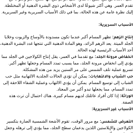
تقدم العمر. وهي أكثر شيوعًا لدى الأشخاص ذوي البشرة الدهنية أو المختلطة.
إليك نظرة عامة عن هذه الحالة، بما في ذلك الأسباب السريرية وغير السريرية.
الأسباب السريرية:
إنتاج الزهم:
تظهر المسام أكبر عندما تكون مسدودة بالأوساخ والزيوت وخلايا
الجلد الميتة. يعد الزهم الزائد، وهو المادة الدهنية التي تنتجها غدد البشرة الدهنية،
أحد الأسباب الرئيسية لهذه الحالة.
انخفاض مرونة الجلد:
مع تقدمنا في العمر، يقل إنتاج الكولاجين في الجلد مما
يؤدي إلى انخفاض مرونة الجلد، مما يسبب تمدد المسام وجعلها تظهر أكبر.
تسريع عملية تلف الشمس على مر السنين يزيد من هذه المشكلة.
حب الشباب والالتهابات:
يمكن أن تؤدي الحالات الجلدية الالتهابية مثل حب
الشباب إلى توسيع المسام. يمكن أن يؤدي الالتهاب وعملية الشفاء اللاحقة إلى
تمدد المسام، مما يجعلها تبدو أكبر من المعتاد.
الوراثة:
إذا كان أفراد عائلتك لديهم مسام كبيرة، هناك احتمال أن ترث هذه
الصفة.
الأسباب غير السريرية:
التعرض للشمس:
مع مرور الوقت، تقوم الأشعة الشمسية الضارة بتكسير
الكولاجين والإيلاستين اللذين يدعمان سطح الجلد، مما يؤدي إلى ترهله وجعل