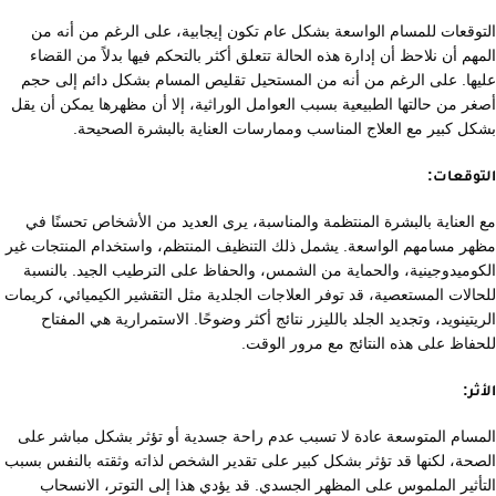
التوقعات للمسام الواسعة بشكل عام تكون إيجابية، على الرغم من أنه من
المهم أن نلاحظ أن إدارة هذه الحالة تتعلق أكثر بالتحكم فيها بدلاً من القضاء
عليها. على الرغم من أنه من المستحيل تقليص المسام بشكل دائم إلى حجم
أصغر من حالتها الطبيعية بسبب العوامل الوراثية، إلا أن مظهرها يمكن أن يقل
بشكل كبير مع العلاج المناسب وممارسات العناية بالبشرة الصحيحة.
التوقعات:
مع العناية بالبشرة المنتظمة والمناسبة، يرى العديد من الأشخاص تحسنًا في
مظهر مسامهم الواسعة. يشمل ذلك التنظيف المنتظم، واستخدام المنتجات غير
الكوميدوجينية، والحماية من الشمس، والحفاظ على الترطيب الجيد. بالنسبة
للحالات المستعصية، قد توفر العلاجات الجلدية مثل التقشير الكيميائي، كريمات
الريتينويد، وتجديد الجلد بالليزر نتائج أكثر وضوحًا. الاستمرارية هي المفتاح
للحفاظ على هذه النتائج مع مرور الوقت.
الأثر:
المسام المتوسعة عادة لا تسبب عدم راحة جسدية أو تؤثر بشكل مباشر على
الصحة، لكنها قد تؤثر بشكل كبير على تقدير الشخص لذاته وثقته بالنفس بسبب
التأثير الملموس على المظهر الجسدي. قد يؤدي هذا إلى التوتر، الانسحاب