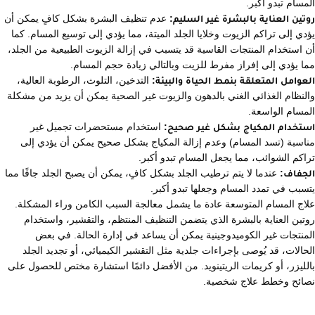
المسام تبدو أكبر.
روتين العناية بالبشرة غير السليم:
عدم تنظيف البشرة بشكل كافٍ يمكن أن
يؤدي إلى تراكم الزيوت وخلايا الجلد الميتة، مما يؤدي إلى توسيع المسام. كما
أن استخدام المنتجات القاسية قد يتسبب في إزالة الزيوت الطبيعية من الجلد،
مما يؤدي إلى إفراز مفرط للزيت وبالتالي زيادة حجم المسام.
العوامل المتعلقة بنمط الحياة والبيئة:
التدخين، التلوث، الرطوبة العالية،
والنظام الغذائي الغني بالدهون والزيوت غير الصحية يمكن أن يزيد من مشكلة
المسام الواسعة.
استخدام المكياج بشكل غير صحيح:
استخدام مستحضرات تجميل غير
مناسبة (تسد المسام) وعدم إزالة المكياج بشكل صحيح يمكن أن يؤدي إلى
تراكم الشوائب، مما يجعل المسام تبدو أكبر.
الجفاف:
عندما لا يتم ترطيب الجلد بشكل كافٍ، يمكن أن يصبح الجلد جافًا مما
يتسبب في تمدد المسام وجعلها تبدو أكبر.
علاج المسام المتوسعة عادة ما يشمل معالجة السبب الكامن وراء المشكلة.
روتين العناية بالبشرة الذي يتضمن التنظيف المنتظم، والتقشير، واستخدام
المنتجات غير الكوميدوجينية يمكن أن يساعد في إدارة الحالة. في بعض
الحالات، قد يُوصى بإجراءات جلدية مثل التقشير الكيميائي، أو تجديد الجلد
بالليزر، أو كريمات الريتينويد. من الأفضل دائمًا استشارة مختص للحصول على
نصائح وخطط علاج شخصية.