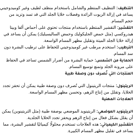
التنظيف:
التنظيف المنتظم والشامل باستخدام منظف لطيف وغير كوميدوجيني
يساعد في إزالة الزيوت الزائدة وفضلات خلايا الجلد التي قد تسد وتزيد من
حجم المسام.
التقشير:
التقشير المنتظم باستخدام منتجات تحتوي على أحماض ألفا وبيتا
هيدروكسي (مثل حمض الجليكوليك وحمض الساليسيليك) يمكن أن يساعد في
إزالة خلايا الجلد الميتة وتقليل مظهر المسام الواسعة.
الترطيب:
استخدم مرطب غير كوميدوجيني للحفاظ على ترطيب البشرة دون
سد المسام.
الحماية من الشمس:
حماية البشرة من أضرار الشمس تساعد في الحفاظ
على مرونة الجلد وتمنع توسيع المسام.
المنتجات التي تُصرف دون وصفة طبية
الريتينول:
منتجات الريتينول التي تُصرف دون وصفة طبية يمكن أن تحفز تجدد
الخلايا، وتقلل من إنتاج الزهم، وتحسن مظهر المسام الواسعة.
العلاجات المهنية
الريتينويد الموضعي:
الريتينويد الموضعي بوصفة طبية (مثل التريتينوين) يمكن
أن يقلل بشكل فعال من إنتاج الزهم ويحفز تجدد الخلايا الجلدية.
التقشير الكيميائي:
هذه العلاجات تستخدم محلولًا كيميائيًا لتقشير البشرة، مما
يساعد في تقليل مظهر المسام الكبيرة.