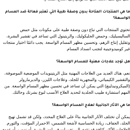
ما هي المنتجات المتاحة بدون وصفة طبية التي تعتبر فعالة ضد المسام
الواسعة؟
تحتوي المنتجات التي تباع دون وصفة طبية على مكونات مثل حمض
الساليسيليك، وحمض الجليكوليك، والريتينول التي تساعد في تقشير البشرة،
وتقليل إنتاج الزهم، وتحسين مظهر المسام الواسعة. يجب دائمًا اختيار منتجات
غير كوميدوجينية لتجنب انسداد المسام.
هل توجد علاجات مهنية للمسام الواسعة؟
نعم، هناك العديد من العلاجات المهنية مثل الريتينويدات الموضعية الموصوفة،
والتقشير الكيميائي، والمجهرية للجلد، وعلاجات الليزر، والديرمارولر
(الميكرونيدلينغ) التي يمكن أن تساعد في تحسين مظهر المسام الواسعة. من
المهم استشارة طبيب الجلدية لتحديد العلاج الأنسب لنوع بشرتك وحالتك.
ما هي الآثار الجانبية لعلاج المسام الواسعة؟
يمكن أن تختلف الآثار الجانبية بناءً على العلاج المحدد، ولكن قد تشمل تهيج
الجلد، الجفاف، زيادة الحساسية لأشعة الشمس، الاحمرار المؤقت، والتورم.
العلاجات الأكثر كثافة قد تؤدي إلى تغييرات في لون البشرة، أو ندوب، أو عدوى.