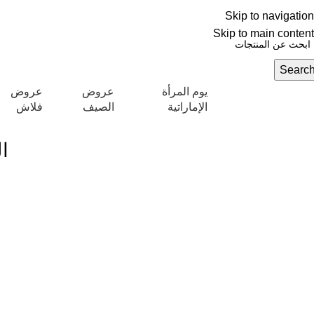
العربية
Skip to navigation
NEW OFFERS ARE COMING EVERY DAY, BUY MORE GET MORE.....
عروض ج
Skip to main content
Searc
يوم المرأة
عروض
عروض
تكشاف التصنيفات
الإماراتية
الصيف
فلاش
ا