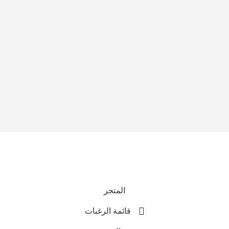
نحن نستخدم المدفوعات الآمنة
جميع الحقوق محفوظة © 2025
Everlast Wellness
المتجر
قائمة الرغبات