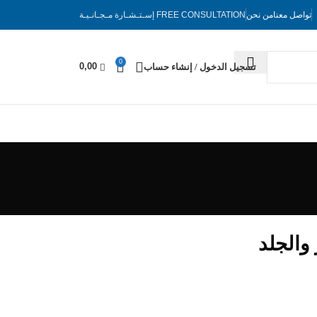
تواصل معنا
من نحن
FREE CONSULTATION
إسـتـشـارة مـجـانـيـة
0
0,00
تسجيل الدخول / إنشاء حساب