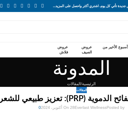
ديدة تأتي كل يوم، اشتري أكثر واحصل على المزيد...
سبوع الأخير من
عروض
عروض
الصيف
فلاش
المدونة
الرئيسية
المقالات
المقالات
): تعزيز طبيعي للشعر والجلد
Posted by
Everlast Wellness
On 28 أكتوبر، 2024
0