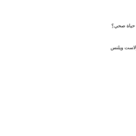
 حياة صحي؟ِ
لاست ويلنس