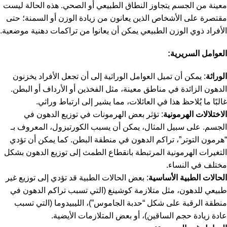
معينة من الجسم يتجاوز النطاق الطبيعي أو الصحي. هذه الحالة ليست
مقتصرة على الأشخاص الذين يعانون من زيادة الوزن أو السمنة؛ حتى
الأفراد ذوي الوزن الطبيعي يمكن أن يعانوا من تراكمات دهنية موضعية.
العوامل السريرية:
الوراثة
: يمكن أن تميل العوامل الوراثية إلى أن تجعل الأفراد يخزنون
الدهون الزائدة في مناطق معينة، مثل الفخذين أو الأرداف أو البطن.
غالبًا ما يُلاحظ هذا في العائلات، مما يشير إلى ارتباط وراثي.
الاختلالات الهرمونية
: تؤثر بعض الهرمونات في توزيع الدهون في
الجسم. على سبيل المثال، يمكن أن يسبب الكورتيزول، المعروف بـ
“هرمون التوتر”، تراكم الدهون في منطقة البطن. كما يمكن أن تؤدي
التغيرات الهرمونية المرتبطة بانقطاع الطمث إلى توزيع الدهون بشكل
مختلف في النساء.
الحالات الطبية الأساسية
: بعض الحالات الطبية قد تؤدي إلى توزيع غير
طبيعي للدهون، مثل متلازمة كوشينغ (التي تسبب تراكم الدهون في
منطقة الرقبة على شكل “حدبة الجاموس”)، الليبيدوما (التي تسبب
عادة زيادة حجم الساقين)، أو بعض المتلازمات الأيضية.