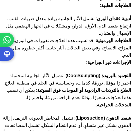
العلاجات الطبية:
أدوية فقدان الوزن
: تشمل الآثار الجانبية زيادة معدل ضربات القلب،
ارتفاع ضغط الدم، الأرق، الدوار، ومشكلات في الجهاز الهضمي مثل
الإسهال والغثيان.
العلاجات الهرمونية
: قد تسبب هذه العلاجات تغييرات في الوزن، تقلبات
المزاج، الانتفاخ، وفي بعض الحالات، آثار جانبية أكثر خطورة مثل تجلط
الدم.
الإجراءات غير الجراحية:
التجميد بالبرودة (CoolSculpting)
: تشمل الآثار الجانبية المحتملة
احمرارًا مؤقتًا، تورمًا، كدمات، وحساسية في الجلد في منطقة العلاج.
العلاج بالترددات الراديوية أو الموجات فوق الصوتية
: يمكن أن تسبب
هذه العلاجات شعورًا مؤقتًا بعدم الراحة، تورمًا، واحمرارًا.
التدخلات الجراحية:
شفط الدهون (Liposuction)
: تشمل المخاطر العدوى، النزيف، إزالة
الدهون بشكل غير متساوٍ، أو عدم انتظام الشكل. تشمل المضاعفات