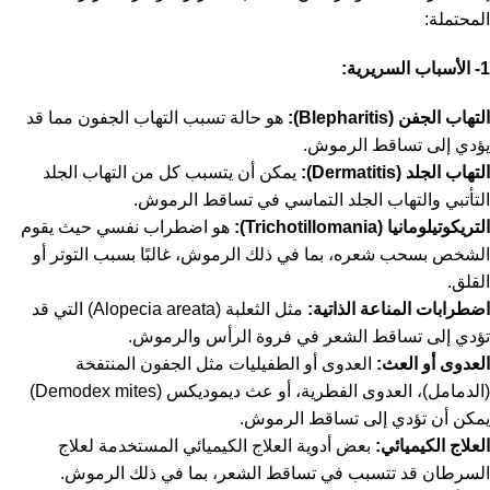
المحتملة:
1- الأسباب السريرية:
التهاب الجفن (Blepharitis):
هو حالة تسبب التهاب الجفون مما قد
يؤدي إلى تساقط الرموش.
التهاب الجلد (Dermatitis):
يمكن أن يتسبب كل من التهاب الجلد
التأتبي والتهاب الجلد التماسي في تساقط الرموش.
التريكوتيلومانيا (Trichotillomania):
هو اضطراب نفسي حيث يقوم
الشخص بسحب شعره، بما في ذلك الرموش، غالبًا بسبب التوتر أو
القلق.
اضطرابات المناعة الذاتية:
مثل الثعلبة (Alopecia areata) التي قد
تؤدي إلى تساقط الشعر في فروة الرأس والرموش.
العدوى أو العث:
العدوى أو الطفيليات مثل الجفون المنتفخة
(الدمامل)، العدوى الفطرية، أو عث ديموديكس (Demodex mites)
يمكن أن تؤدي إلى تساقط الرموش.
العلاج الكيميائي:
بعض أدوية العلاج الكيميائي المستخدمة لعلاج
السرطان قد تتسبب في تساقط الشعر، بما في ذلك الرموش.