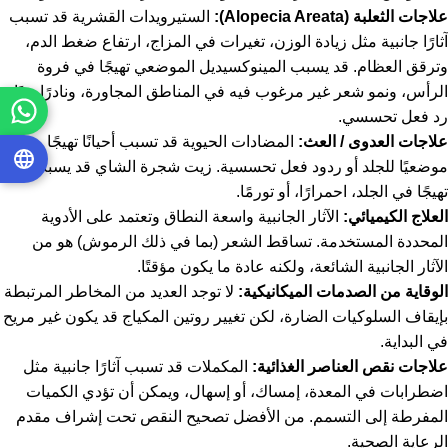
علاجات الثعلبة (Alopecia Areata):
الستيرويدات القشرية قد تسبب
آثارًا جانبية مثل زيادة الوزن، تغيرات في المزاج، ارتفاع ضغط الدم،
وترقق العظام. قد يسبب المينوكسيديل الموضعي تهيجًا في فروة
الرأس، ونمو شعر غير مرغوب فيه في المناطق المجاورة، ونادرًا جدًا،
رد فعل تحسسي.
علاجات العدوى / العث:
المضادات الحيوية قد تسبب أحيانًا تهيجًا
موضعيًا للجلد أو ردود فعل تحسسية. زيت شجرة الشاي قد يسبب أيضًا
تهيجًا في الجلد، احمرارًا، أو تورمًا.
العلاج الكيميائي:
الآثار الجانبية واسعة النطاق وتعتمد على الأدوية
المحددة المستخدمة. تساقط الشعر (بما في ذلك الرموش) هو من
الآثار الجانبية الشائعة، ولكنه عادة ما يكون مؤقتًا.
الوقاية من الصدمات الميكانيكية:
لا توجد العديد من المخاطر المرتبطة
بإيقاف السلوكيات الضارة، لكن تغيير روتين المكياج قد يكون غير مريح
في البداية.
علاجات نقص العناصر الغذائية:
المكملات قد تسبب آثارًا جانبية مثل
اضطرابات في المعدة، إمساك، أو إسهال، ويمكن أن تؤدي الكميات
المفرطة إلى التسمم. من الأفضل تصحيح النقص تحت إشراف مقدم
الرعاية الصحية.