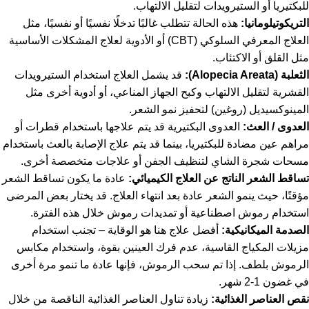
للبكتيريا أو الستيرويدات لتقليل الالتهاب.
التريكوتيلومانيا:
هذه الحالة تتطلب غالبًا تدخلًا نفسيًا أو نفسيًا، مثل
العلاج المعرفي السلوكي (CBT) أو الأدوية لعلاج المشكلات الأساسية
مثل القلق أو الاكتئاب.
الثعلبة (Alopecia Areata):
قد يشمل العلاج استخدام الستيرويدات
القشرية لتقليل الالتهاب وكبح الجهاز المناعي، أو أدوية أخرى مثل
المينوكسيديل (روغين) لتحفيز نمو الشعر.
العدوى / العث:
العدوى البكتيرية قد يتم علاجها باستخدام قطرات أو
مراهم عين مضادة للبكتيريا، بينما قد يتم علاج الإصابة بالعث باستخدام
مسحات شجرة الشاي لتنظيف الجفن أو علاجات متخصصة أخرى.
تساقط الشعر الناتج عن العلاج الكيميائي:
عادة ما يكون تساقط الشعر
مؤقتًا، حيث ينمو الشعر عادة بعد انتهاء العلاج. قد يختار بعض المرضى
استخدام رموش اصطناعية أو تمديدات رموش خلال هذه الفترة.
الصدمة الميكانيكية:
أفضل علاج هنا هو الوقاية – تجنب استخدام
مزيلات المكياج القاسية، عدم فرك العينين بقوة، واستخدام مكابس
الرموش بلطف. إذا تم سحب الرموش، فإنها عادة ما تنمو مرة أخرى
في غضون 1-2 شهر.
نقص العناصر الغذائية:
زيادة تناول العناصر الغذائية الناقصة من خلال