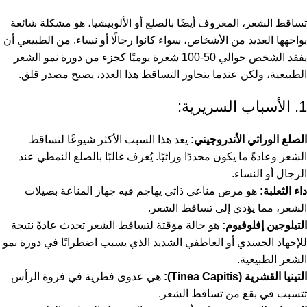
تساقط الشعر، المعروف أيضًا بالصلع أو الألوبيشيا، هو مشكلة شائعة
يواجهها العديد من الأشخاص، سواء كانوا رجالًا أو نساء. من الطبيعي أن
يفقد الشخص حوالي 50-100 شعرة يوميًا كجزء من دورة نمو الشعر
الطبيعية، ولكن عندما يتجاوز التساقط هذا العدد، يصبح مصدر قلق.
1. الأسباب السريرية:
الصلع الوراثي الأندروجيني:
يعد هذا السبب الأكثر شيوعًا لتساقط
الشعر وعادةً ما يكون محددًا وراثيًا. يُعرف غالبًا بالصلع النمطي عند
الرجال أو النساء.
داء الثعلبة:
هو مرض مناعي ذاتي يهاجم فيه جهاز المناعة بصيلات
الشعر، مما يؤدي إلى تساقط الشعر.
التيلوجين إفلوفيوم:
هو حالة مؤقتة لتساقط الشعر تحدث عادةً نتيجة
للإجهاد الجسدي أو العاطفي الشديد الذي يسبب اضطرابًا في دورة نمو
الشعر الطبيعية.
التينيا القشرية (Tinea Capitis):
هي عدوى فطرية في فروة الرأس
تتسبب في بقع من تساقط الشعر.