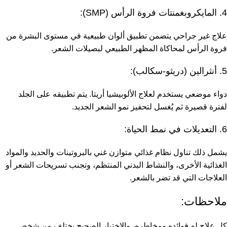
4. المايكروبغمنتات فروة الرأس (SMP):
علاج غير جراحي يتضمن تطبيق ألوان طبيعية في مستوى البشرة من
فروة الرأس لمحاكاة المظهر الطبيعي لبصيلات الشعر.
5. أنثرالين (دريثو-سكالب):
دواء موضعي يستخدم لعلاج الألوبيشيا أريتا. يتم تطبيقه على الجلد
لفترة قصيرة ثم يُغسل لتحفيز نمو الشعر الجديد.
6. التعديلات في نمط الحياة:
يشمل ذلك تناول نظام غذائي متوازن غني بالبروتينات والحديد والمواد
الغذائية الأخرى، والنشاط البدني المنتظم، وتجنب تسريحات الشعر أو
العلاجات التي قد تضر بالشعر.
ملاحظات:
كل علاج له فوائده ومخاطره، والاختيار الصحيح يختلف من شخص