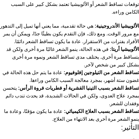
توقعات تساقط الشعر أو الألوبيشيا تعتمد بشكل كبير على السبب
الكامن وراءه.
الألوبيشيا الأندروجينية:
هي حالة تقدمية، مما يعني أنها تميل إلى التدهور
مع مرور الوقت. ومع ذلك، فإن التقدم يكون بطيئًا جدًا، ويمكن أن يمر
الأفراد بفترات من الاستقرار. عادة ما يكون تساقط الشعر دائمًا.
الألوبيشيا أريتا:
في هذه الحالة، ينمو الشعر غالبًا مرة أخرى ولكن قد
يتساقط مرة أخرى. يختلف مدى تساقط الشعر ونموه مرة أخرى
بشكل كبير من شخص لآخر.
تساقط الشعر من التيلوجين إفلوفيوم:
عادة ما يتم حل هذه الحالة في
غضون ستة أشهر، بمجرد معالجة السبب الكامن وراءها.
تساقط الشعر بسبب التينيا القشرية أو فطريات فروة الرأس:
يتحسن
بمجرد علاج العدوى، ولكن في الحالات الشديدة، قد يحدث تندب دائم
وفقدان للشعر.
تساقط الشعر بسبب العلاج الكيميائي:
عادة ما يكون مؤقتًا، وعادة ما
ينمو الشعر مرة أخرى بعد الانتهاء من العلاج.
التأثير: