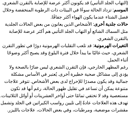
(التهاب الجلد التأتبي) قد يكونون أكثر عرضة للإصابة بالتقرن الشعري.
الموسم
: تزداد الحالة سوءًا في البيئات ذات الرطوبة المنخفضة وخلال
فصل الشتاء عندما يكون الهواء أكثر جفافًا.
حالات جلدية أخرى
: الأشخاص الذين يعانون من بعض الحالات الجلدية
مثل السماك الشائع أو التهاب الجلد التأتبي هم أكثر عرضة للإصابة
بالتقرن الشعري.
التغيرات الهرمونية
: قد تلعب التقلبات الهرمونية دورًا في تطور التقرن
الشعري، حيث غالبًا ما يبدأ خلال فترة البلوغ وقد يصبح أكثر وضوحًا
أثناء الحمل.
رغم المظهر الخارجي، فإن التقرن الشعري ليس ضارًا بالصحة ولا
يؤدي إلى مشاكل صحية خطيرة أخرى. يُعتبر في الأساس مشكلة
جمالية وقد يكون مصدرًا للإحراج لدى بعض الأشخاص. تتوفر علاجات
متنوعة يمكن أن تساعد في تقليل ظهور الحالة، رغم أنها قد تكون
مستعصية وقد لا تختفي تمامًا حتى أواخر العشرينات أو أوائل الثلاثينات.
تهدف هذه العلاجات عادةً إلى تليين رواسب الكيراتين في الجلد وتشمل
مقشرات موضعية، ومرطبات، وفي بعض الحالات، علاجات بالليزر.