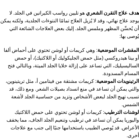
هدف علاج التقرن الشعري
هو تليين رواسب الكيراتين في الجلد. لا
يوجد علاج نهائي، وقد لا يُزيل العلاج تمامًا النتوءات الجلدية، ولكنه يمكن
أن يُحسِّن المظهر وملمس الجلد. إليك بعض العلاجات الشائعة التي
يُوصى بها:
المقشرات الموضعية
: وهي كريمات أو لوشن تحتوي على أحماض ألفا
أو بيتا هيدروكسي (مثل حمض الجليكوليك أو اللاكتيك)، أو حمض
الساليسيليك، التي تساعد على إزالة خلايا الجلد الميتة، وبالتالي فتح
المسام المسدودة.
الرتينويدات الموضعية
: كريمات مشتقة من فيتامين أ، مثل تريتينوين،
والتي يمكن أن تساعد في منع انسداد بصيلات الشعر. ومع ذلك، قد
تسبب تهيج الجلد لبعض الأشخاص وتزيد من حساسية الجلد لأشعة
الشمس.
لوشنات الترطيب
: كريمات أو لوشن تحتوي على حمض اللاكتيك
واليوريا يمكن أن تساعد في ترطيب وتنعيم الجلد الجاف، مما يخفف
الأعراض. قد يُوصي الطبيب باستخدامها جنبًا إلى جنب مع علاجات
أخرى.