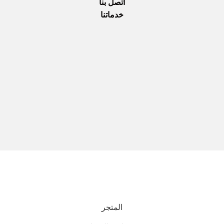
اتصل بنا
خدماتنا
نحن نستخدم المدفوعات الآمنة
جميع الحقوق محفوظة © 2025
Everlast Wellness
المتجر