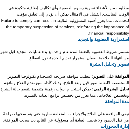
مطلوب من الأعضاء تسوية رسوم العضوية وأي تكاليف إضافية متكبدة في
الوقت المناسب. الفشل في الامتثال يمكن أن يؤدي إلى تعليق مؤقت
للخدمات، مما يعزز أهمية المسؤولية المالية. Failure to comply can result in
the temporary suspension of services, reinforcing the importance of
financial responsibility.
استمرارية العضوية والتجديد
تستمر شروط العضوية بالضبط لمدة عام واحد مع بدء عمليات التجديد قبل شهر
من انتهاء الصلاحية لضمان استمرار تقديم الخدمة دون انقطاع.
تصوير وتحليل البشرة
الموافقة على التصوير:
تتطلب موافقة صريحة لاستخدام تكنولوجيا التصوير
المتخصصة لالتقاط صور قبل وبعد العلاج، وذلك كأداة لتتبع تقدم العلاج ونتائجه.
تحليل البشرة الرقمي:
يمكن استخدام أدوات رقمية متقدمة لتقييم حالة البشرة
وتخصيص العلاجات، مما يعزز من تخصيص برامج العناية بالبشرة.
مدة الموافقة
تبقى الموافقة على العلاج والإجراءات المتعلقة سارية حتى يتم سحبها صراحةً
من قبل العضو، ولا يتحمل العيادة أي مسؤولية عن النتائج بعد سحب الموافقة.
إدارة الحجوزات