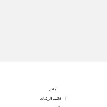
نحن نستخدم المدفوعات الآمنة
جميع الحقوق محفوظة © 2025
Everlast Wellness
المتجر
قائمة الرغبات
0