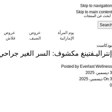
العربية
Skip to navigation
NEW OFFERS ARE COMING EVERY DAY, BUY MORE GET MORE.....
عروض ج
Skip to main content
Searc
يوم المرأة
عروض
عروض
تكشاف التصنيفات
الإماراتية
الصيف
فلاش
بودكاست
إنتراليـفتينغ مكشوف: السر الغير جراحي
Posted by
Everlast Wellness
3 ديسمبر، 2025
On 3 ديسمبر، 2025
0