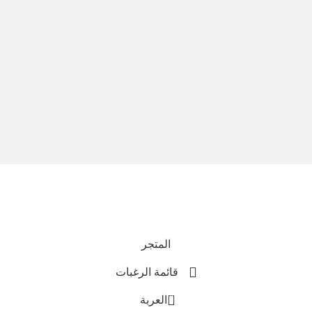
نحن نستخدم المدفوعات الآمنة
جميع الحقوق محفوظة © 2025
Everlast Wellness
المتجر
قائمة الرغبات
0
العربة